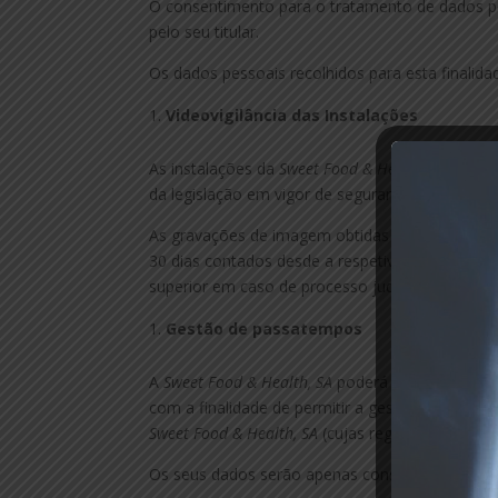
O consentimento para o tratamento de dados pe
pelo seu titular.
Os dados pessoais recolhidos para esta finalida
Videovigilância das Instalações
As instalações da
Sweet Food & Health, SA
dispõe
da legislação em vigor de segurança privada, v
As gravações de imagem obtidas pelos sistemas 
30 dias contados desde a respetiva captação, f
superior em caso de processo judicial).
Gestão de passatempos
A
Sweet Food & Health, SA
poderá promover a rea
com a finalidade de permitir a gestão da partici
Sweet Food & Health, SA
(cujas regras constam d
Os seus dados serão apenas conservados para e