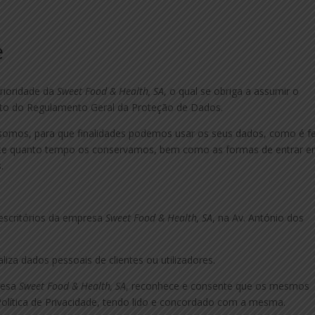
e
prioridade da
Sweet Food & Health, SA
, o qual se obriga a assumir o
ito do Regulamento Geral da Proteção de Dados.
 somos, para que finalidades podemos usar os seus dados, como é fe
nte quanto tempo os conservamos, bem como as formas de entrar 
.
 escritórios da empresa
Sweet Food & Health, SA
, na Av. António dos
iza dados pessoais de clientes ou utilizadores.
presa
Sweet Food & Health, SA
, reconhece e consente que os mesmos
lítica de Privacidade, tendo lido e concordado com a mesma.