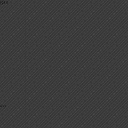
sação
weet