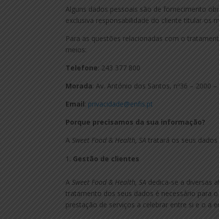
Alguns dados pessoais são de fornecimento obrig
exclusiva responsabilidade do cliente titular os
Para as questões relacionadas com o tratament
meios:
Telefone
: 243 377 800
Morada
: Av. António dos Santos, nº36 – 2000 
Email
:
privacidade@enfis.pt
Porque precisamos da sua informação?
A
Sweet Food & Health, SA
tratará os seus dados 
Gestão de clientes
A
Sweet Food & Health, SA
dedica-se a diversas 
tratamento dos seus dados é necessário para o
prestação de serviços a celebrar entre si e o a 