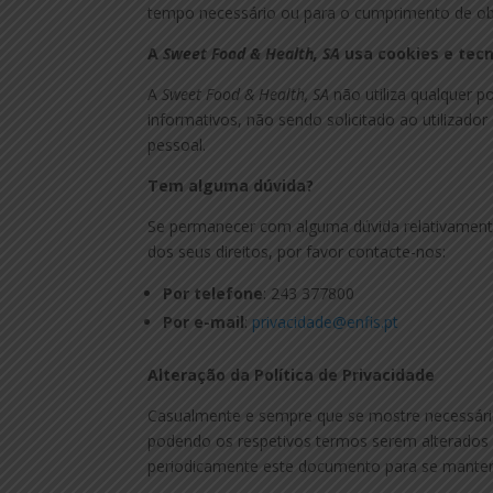
tempo necessário ou para o cumprimento de obr
A
Sweet Food & Health, SA
usa cookies e tec
A
Sweet Food & Health, SA
não utiliza qualquer p
informativos, não sendo solicitado ao utilizador
pessoal.
Tem alguma dúvida?
Se permanecer com alguma dúvida relativament
dos seus direitos, por favor contacte-nos:
Por telefone
: 243 377800
Por e-mail
:
privacidade@enfis.pt
Alteração da Política de Privacidade
Casualmente e sempre que se mostre necessári
podendo os respetivos termos serem alterados 
periodicamente este documento para se manter 