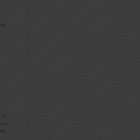
tes
. O
tos e
ido.