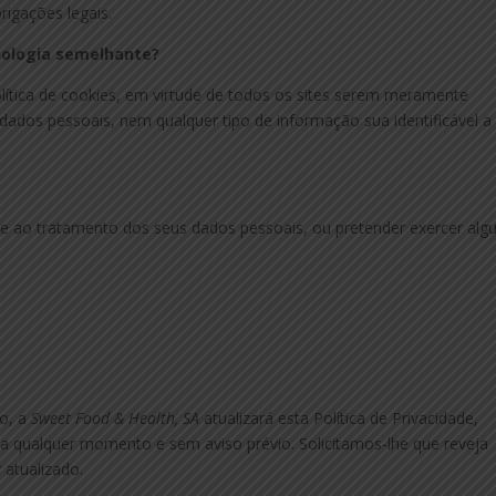
igações legais.
nologia semelhante?
olítica de cookies, em virtude de todos os sites serem meramente
 dados pessoais, nem qualquer tipo de informação sua identificável a 
e ao tratamento dos seus dados pessoais, ou pretender exercer al
o, a
Sweet Food & Health, SA
atualizará esta Política de Privacidade,
a qualquer momento e sem aviso prévio. Solicitamos-lhe que reveja
atualizado.