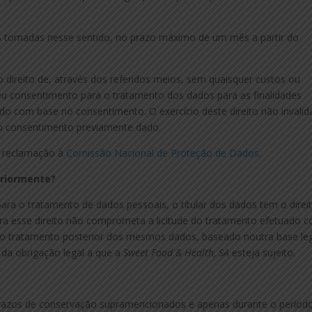
 tomadas nesse sentido, no prazo máximo de um mês a partir do
 o direito de, através dos referidos meios, sem quaisquer custos ou
eu consentimento para o tratamento dos dados para as finalidades
do com base no consentimento. O exercício deste direito não invalid
o consentimento previamente dado.
a reclamação à
Comissão Nacional de Proteção de Dados
.
riormente?
ara o tratamento de dados pessoais, o titular dos dados tem o direi
ora esse direito não comprometa a licitude do tratamento efetuado 
 tratamento posterior dos mesmos dados, baseado noutra base leg
da obrigação legal a que a
Sweet Food & Health, SA
esteja sujeito.
razos de conservação supramencionados e apenas durante o períod