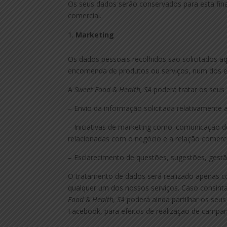
Os seus dados serão conservados para esta fina
comercial.
Marketing
Os dados pessoais recolhidos são solicitados 
encomenda de produtos ou serviços, num dos 
A
Sweet Food & Health, SA
poderá tratar os seus
– Envio da informação solicitada relativamente
– Iniciativas de marketing como: comunicação
relacionadas com o negócio e a relação comerc
– Esclarecimento de questões, sugestões, gestão
O tratamento de dados será realizado apenas
qualquer um dos nossos serviços. Caso consint
Food & Health, SA
poderá ainda partilhar os seu
Facebook, para efeitos de realização de campan