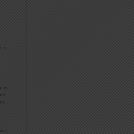
a o
to de
com
al,
o de