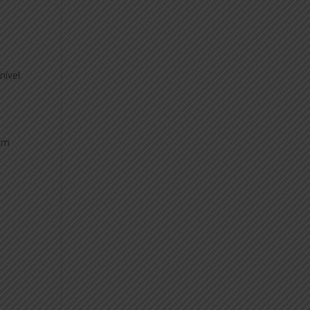
nível
gum