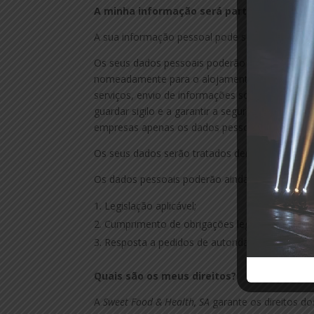
A minha informação será partilhada com o
A sua informação pessoal pode ser divulgada a 
Os seus dados pessoais poderão ser tratados 
nomeadamente para o alojamento de página web,
serviços, envio de informações sobre novos serv
guardar sigilo e a garantir a segurança relati
empresas apenas os dados pessoais necessários
Os seus dados serão tratados dentro do espaço
Os dados pessoais poderão ainda ser partilhad
Legislação aplicável;
Cumprimento de obrigações legais;
Resposta a pedidos de autoridades públicas 
Quais são os meus direitos?
A
Sweet Food & Health, SA
garante os direitos dos