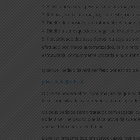
Acesso aos dados pessoais e à informação qu
Retificação da informação, caso esteja incorr
Direito de oposição ao tratamento de dados 
Direito a ser esquecido/apagar ou limitar o 
Portabilidade dos seus dados, ou seja, se o
efetuado por meios automatizados, tem direito
estruturada, comummente utilizada e num forma
Qualquer pedido deverá ser feito por escrito pa
privacidade@enfis.pt
O Cliente poderá obter confirmação de que os 
lhe disponibilizada, caso requeira, uma cópia d
Os seus pedidos serão tratados com especial cu
Poderá ser-lhe pedido que faça prova da sua id
apenas feita com o seu titular.
Deve ter presente que em certos casos (por exe