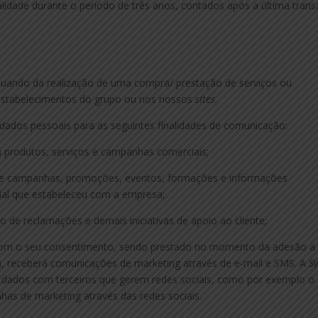
lidade durante o período de três anos, contados após a última tran
aquando da realização de uma compra/ prestação de serviços ou
estabelecimentos do grupo ou nos nossos
sites
.
 dados pessoais para as seguintes finalidades de comunicação:
 a produtos, serviços e campanhas comerciais;
 de campanhas, promoções, eventos, formações e informações
ial que estabeleceu com a empresa;
 de reclamações e demais iniciativas de apoio ao cliente;
 com o seu consentimento, sendo prestado no momento da adesão a
a, receberá comunicações de marketing através de e-mail e SMS. A
S
s dados com terceiros que gerem redes sociais, como por exemplo o
has de marketing através das redes sociais.