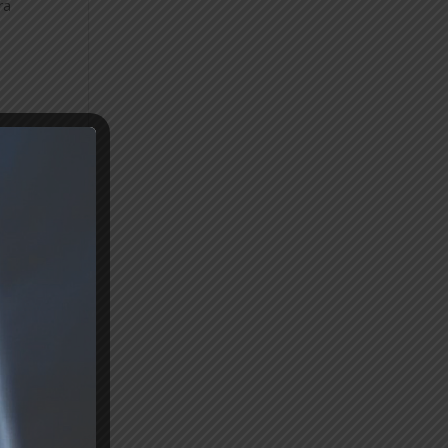
ra
emos
de
do
e a
o.