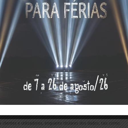
utros?
terceiros prestadores de serviços da
Sweet Food & Health, SA.
por empresas subcontratadas pela
Sweet Food & Health, SA
,
 correio eletrónico, resposta a questões de utilizadores sobre os
iços e produtos, ofertas especiais, ficando estas entidades obrigada
vamente aos dados pessoais que tenham acesso. São fornecidas a estas
 para a prestação do serviço em causa.
 da União Europeia.
os com outras entidades de acordo com:
e governamentais.
 clientes e utilizadores, enquanto titulares dos dados, tais como: