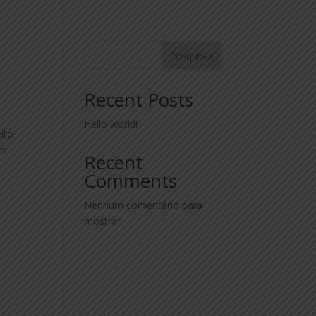
Pesquisar
Recent Posts
Hello world!
ito
em
Recent
Comments
Nenhum comentário para
mostrar.