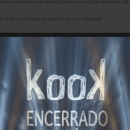
ssoais para efeitos de marketing pode ser revogado a qualquer altu
de serão conservados durante três anos de inatividade.
m de um sistema de videovigilância, devidamente sinalizado, nos t
isando a proteção de pessoas e bens.
videovigilância são conservadas, em registo codificado, pelo prazo 
indo o qual são destruídas (sem prejuízo da conservação por período
lização de passatempos. O tratamento de dados pessoais é efetua
pação do cliente, ou seja, a execução do contrato celebrado entre si 
o regulamento aplicável a cada passatempo).
sta finalidade durante o período necessário à gestão do passatemp