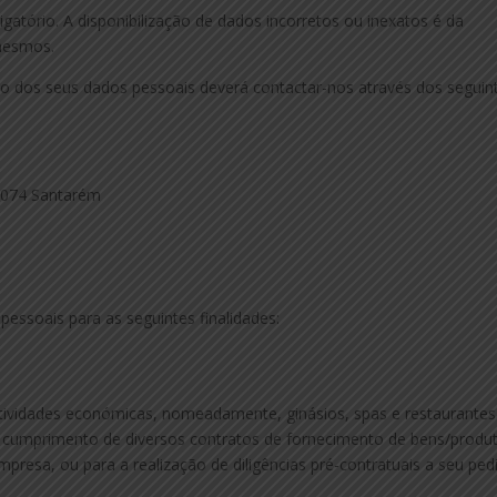
atório. A disponibilização de dados incorretos ou inexatos é da
 mesmos.
o dos seus dados pessoais deverá contactar-nos através dos seguin
– 074 Santarém
pessoais para as seguintes finalidades:
atividades económicas, nomeadamente, ginásios, spas e restaurantes
 cumprimento de diversos contratos de fornecimento de bens/produ
empresa, ou para a realização de diligências pré-contratuais a seu ped