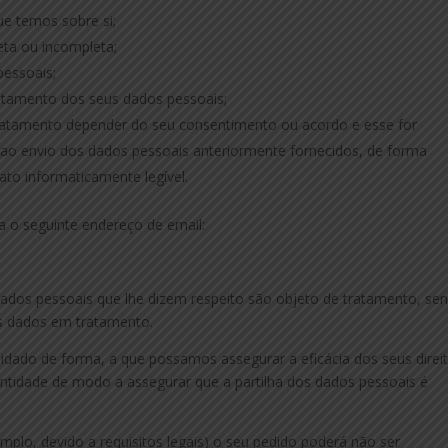
e temos sobre si;
eta ou incompleta;
pessoais;
tratamento dos seus dados pessoais;
 tratamento depender do seu consentimento ou acordo e esse for
 ao envio dos dados pessoais anteriormente fornecidos, de forma
to informaticamente legível.
ra o seguinte endereço de email:
dados pessoais que lhe dizem respeito são objeto de tratamento, se
os dados em tratamento.
idado de forma, a que possamos assegurar a eficácia dos seus direit
entidade de modo a assegurar que a partilha dos dados pessoais é
mplo, devido a requisitos legais) o seu pedido poderá não ser