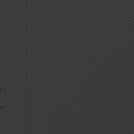
ndo-
os.